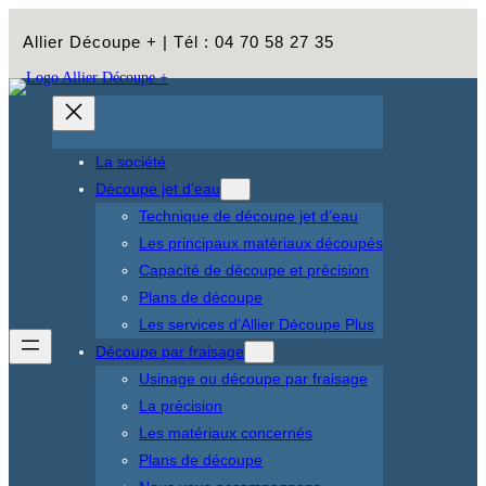
Aller
Allier Découpe + | Tél : 04 70 58 27 35
au
contenu
La société
Découpe jet d’eau
Technique de découpe jet d’eau
Les principaux matériaux découpés
Capacité de découpe et précision
Plans de découpe
Les services d’Allier Découpe Plus
Découpe par fraisage
Usinage ou découpe par fraisage
La précision
Les matériaux concernés
Plans de découpe