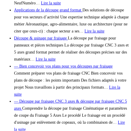
NeufNuméro…
Lire la suite
Applications de la découpe grand format
Des solutions de découpe
pour vos secteurs d’activité Une expertise technique adaptée à chaque
métier Aéronautique, agro-alimentaire, luxe ou architecture (pour ne
citer que ceux-ci) : chaque secteur a ses…
Lire la suite
Découpe & usinage par fraisage
La découpe par fraisage pour
panneaux et pièces techniques La découpe par fraisage CNC 3 axes et
5 axes grand format permet de réaliser des découpes précises sur des
matériaux…
Lire la suite
— Bien concevoir vos plans pour vos découpes par fraisage
Comment préparer vos plans de fraisage CNC Bien concevoir vos
plans de découpe : les points importants Des fichiers adaptés à votre
projet Nous travaillons à partir des principaux formats…
Lire la
suite
— Découpe par fraisage CNC 3 axes & découpe par fraisage CNC 5
axes
Comprendre la découpe par fraisage Cinématique et paramètres
de coupe du Fraisage 5 Axes Le procédé Le fraisage est un procédé
d'usinage par enlèvement de copeaux, où la combinaison de…
Lire
la suite